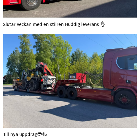
Slutar veckan med en stilren Huddig leverans 👌
Till nya uppdrag😎👍