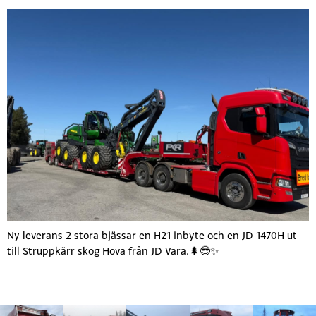
Ny leverans 2 stora bjässar en H21 inbyte och en JD 1470H ut
till Struppkärr skog Hova från JD Vara.🌲😎✨